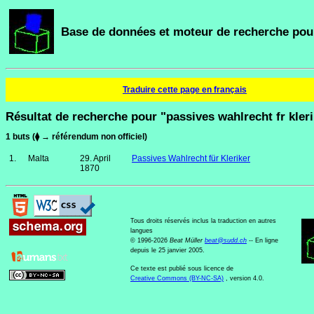
Base de données et moteur de recherche pour
Traduire cette page en français
Résultat de recherche pour "passives wahlrecht fr kleri
1 buts (⧫ → référendum non officiel)
1.
Malta
29. April
Passives Wahlrecht für Kleriker
1870
Tous droits réservés inclus la traduction en autres
langues
© 1996-2026
Beat Müller
beat
@
sudd
.
ch
-- En ligne
depuis le 25 janvier 2005.
Ce texte est publié sous licence de
Creative Commons (BY-NC-SA)
, version 4.0.