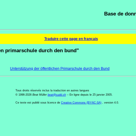
Base de donn
Traduire cette page en français
hen primarschule durch den bund"
Unterstützung der öffentlichen Primarschule durch den Bund
Tous droits réservés inclus la traduction en autres langues
© 1996-2026
Beat Müller
beat
@
sudd
.
ch
-- En ligne depuis le 25 janvier 2005.
Ce texte est publié sous licence de
Creative Commons (BY-NC-SA)
, version 4.0.