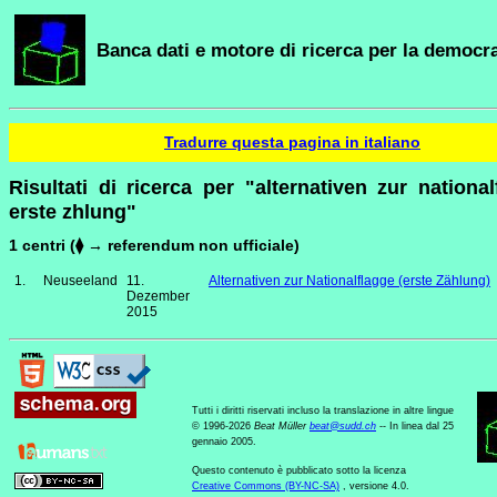
Banca dati e motore di ricerca per la democra
Tradurre questa pagina in italiano
Risultati di ricerca per "alternativen zur national
erste zhlung"
1 centri (⧫ → referendum non ufficiale)
1.
Neuseeland
11.
Alternativen zur Nationalflagge (erste Zählung)
Dezember
2015
Tutti i diritti riservati incluso la translazione in altre lingue
© 1996-2026
Beat Müller
beat
@
sudd
.
ch
-- In linea dal 25
gennaio 2005.
Questo contenuto è pubblicato sotto la licenza
Creative Commons (BY-NC-SA)
, versione 4.0.