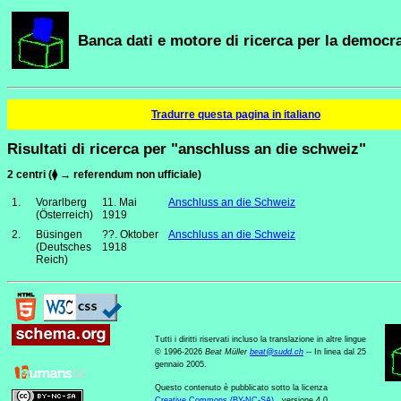
Banca dati e motore di ricerca per la democra
Tradurre questa pagina in italiano
Risultati di ricerca per "anschluss an die schweiz"
2 centri (⧫ → referendum non ufficiale)
1.
Vorarlberg
11. Mai
Anschluss an die Schweiz
(Österreich)
1919
2.
Büsingen
??. Oktober
Anschluss an die Schweiz
(Deutsches
1918
Reich)
Tutti i diritti riservati incluso la translazione in altre lingue
© 1996-2026
Beat Müller
beat
@
sudd
.
ch
-- In linea dal 25
gennaio 2005.
Questo contenuto è pubblicato sotto la licenza
Creative Commons (BY-NC-SA)
, versione 4.0.