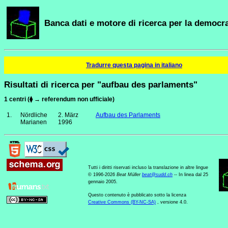
Banca dati e motore di ricerca per la democra
Tradurre questa pagina in italiano
Risultati di ricerca per "aufbau des parlaments"
1 centri (⧫ → referendum non ufficiale)
1.
Nördliche
2. März
Aufbau des Parlaments
Marianen
1996
Tutti i diritti riservati incluso la translazione in altre lingue
© 1996-2026
Beat Müller
beat
@
sudd
.
ch
-- In linea dal 25
gennaio 2005.
Questo contenuto è pubblicato sotto la licenza
Creative Commons (BY-NC-SA)
, versione 4.0.