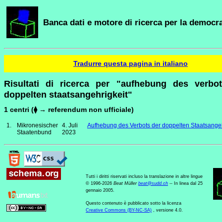
Banca dati e motore di ricerca per la democra
Tradurre questa pagina in italiano
Risultati di ricerca per "aufhebung des verbo
doppelten staatsangehrigkeit"
1 centri (⧫ → referendum non ufficiale)
1.
Mikronesischer
4. Juli
Aufhebung des Verbots der doppelten Staatsangeh
Staatenbund
2023
Tutti i diritti riservati incluso la translazione in altre lingue
© 1996-2026
Beat Müller
beat
@
sudd
.
ch
-- In linea dal 25
gennaio 2005.
Questo contenuto è pubblicato sotto la licenza
Creative Commons (BY-NC-SA)
, versione 4.0.