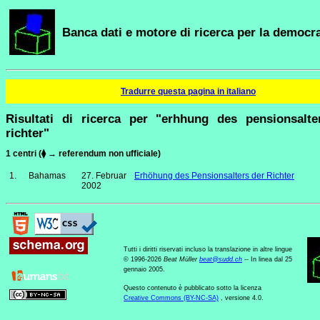
Banca dati e motore di ricerca per la democra
Tradurre questa pagina in italiano
Risultati di ricerca per "erhhung des pensionsalte
richter"
1 centri (⧫ → referendum non ufficiale)
1.
Bahamas
27. Februar
Erhöhung des Pensionsalters der Richter
2002
Tutti i diritti riservati incluso la translazione in altre lingue
© 1996-2026
Beat Müller
beat
@
sudd
.
ch
-- In linea dal 25
gennaio 2005.
Questo contenuto è pubblicato sotto la licenza
Creative Commons (BY-NC-SA)
, versione 4.0.