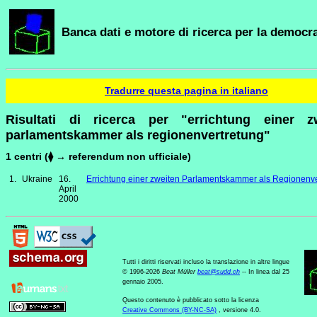
Banca dati e motore di ricerca per la democra
Tradurre questa pagina in italiano
Risultati di ricerca per "errichtung einer z
parlamentskammer als regionenvertretung"
1 centri (⧫ → referendum non ufficiale)
1.
Ukraine
16.
Errichtung einer zweiten Parlamentskammer als Regionenve
April
2000
Tutti i diritti riservati incluso la translazione in altre lingue
© 1996-2026
Beat Müller
beat
@
sudd
.
ch
-- In linea dal 25
gennaio 2005.
Questo contenuto è pubblicato sotto la licenza
Creative Commons (BY-NC-SA)
, versione 4.0.