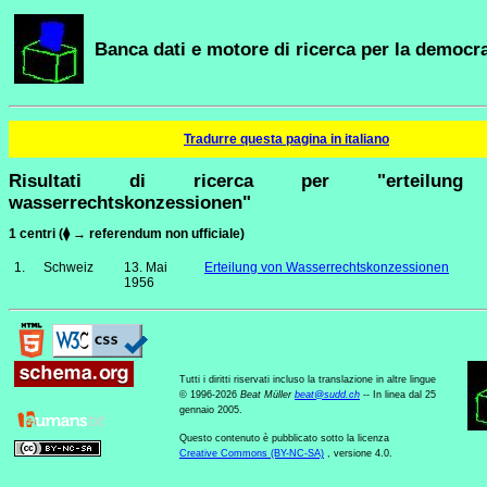
Banca dati e motore di ricerca per la democra
Tradurre questa pagina in italiano
Risultati di ricerca per "erteilun
wasserrechtskonzessionen"
1 centri (⧫ → referendum non ufficiale)
1.
Schweiz
13. Mai
Erteilung von Wasserrechtskonzessionen
1956
Tutti i diritti riservati incluso la translazione in altre lingue
© 1996-2026
Beat Müller
beat
@
sudd
.
ch
-- In linea dal 25
gennaio 2005.
Questo contenuto è pubblicato sotto la licenza
Creative Commons (BY-NC-SA)
, versione 4.0.