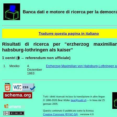
Banca dati e motore di ricerca per la democra
Tradurre questa pagina in italiano
Risultati di ricerca per "erzherzog maximili
habsburg-lothringen als kaiser"
1 centri (⧫ → referendum non ufficiale)
1.
Mexiko
4.
Erzherzog Maximilian von Habsburg-Lothringen al
Dezember
1863
Tutti i diritti riservati incluso la translazione in altre lingue
© 1996-2026
Beat Müller
beat
@
sudd
.
ch
-- In linea dal 25
gennaio 2005.
Questo contenuto è pubblicato sotto la licenza
Creative Commons (BY-NC-SA)
, versione 4.0.