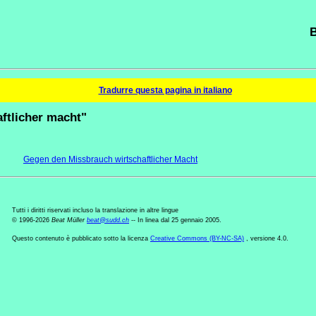
B
Tradurre questa pagina in italiano
aftlicher macht"
Gegen den Missbrauch wirtschaftlicher Macht
Tutti i diritti riservati incluso la translazione in altre lingue
© 1996-2026
Beat Müller
beat
@
sudd
.
ch
-- In linea dal 25 gennaio 2005.
Questo contenuto è pubblicato sotto la licenza
Creative Commons (BY-NC-SA)
, versione 4.0.