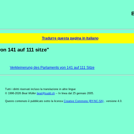
B
Tradurre questa pagina in italiano
on 141 auf 111 sitze"
Verkleinerung des Parlaments von 141 auf 111 Sitze
Tutti i diritti riservati incluso la translazione in altre lingue
© 1996-2026
Beat Müller
beat
@
sudd
.
ch
-- In linea dal 25 gennaio 2005.
Questo contenuto è pubblicato sotto la licenza
Creative Commons (BY-NC-SA)
, versione 4.0.