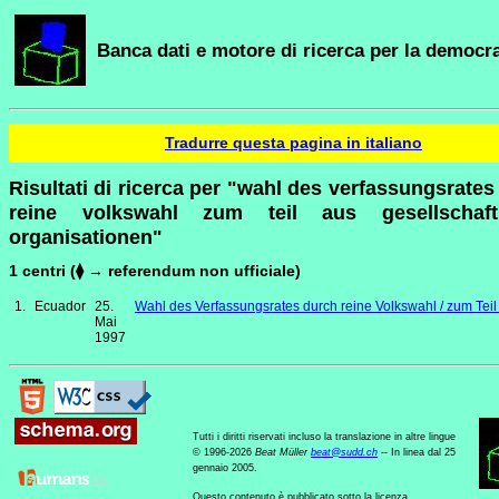
Banca dati e motore di ricerca per la democra
Tradurre questa pagina in italiano
Risultati di ricerca per "wahl des verfassungsrates
reine volkswahl zum teil aus gesellschaftl
organisationen"
1 centri (⧫ → referendum non ufficiale)
1.
Ecuador
25.
Wahl des Verfassungsrates durch reine Volkswahl / zum Teil
Mai
1997
Tutti i diritti riservati incluso la translazione in altre lingue
© 1996-2026
Beat Müller
beat
@
sudd
.
ch
-- In linea dal 25
gennaio 2005.
Questo contenuto è pubblicato sotto la licenza