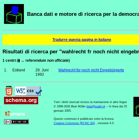
Banca dati e motore di ricerca per la democra
Tradurre questa pagina in italiano
Risultati di ricerca per "wahlrecht fr noch nicht eingeb
1 centri (⧫ → referendum non ufficiale)
1.
Estland
28. Juni
Wahlrecht für noch nicht Eingebürgerte
1992
Tutti i diritti riservati incluso la translazione in altre lingue
© 1996-2026
Beat Müller
beat
@
sudd
.
ch
-- In linea dal 25
gennaio 2005.
Questo contenuto è pubblicato sotto la licenza
Creative Commons (BY-NC-SA)
, versione 4.0.