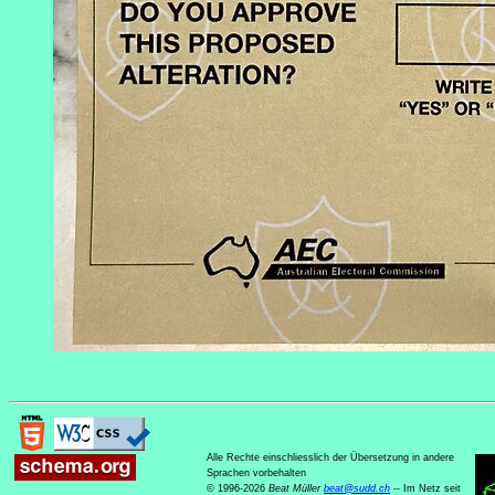
Alle Rechte einschliesslich der Übersetzung in andere
Sprachen vorbehalten
© 1996-2026
Beat Müller
beat
@
sudd
.
ch
-- Im Netz seit