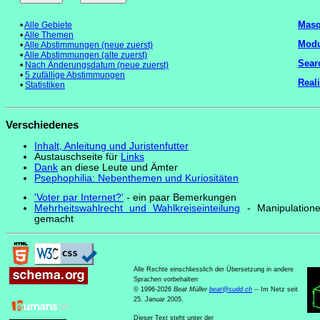
Masq
•
Alle Gebiete
•
Alle Themen
Modul
•
Alle Abstimmungen (neue zuerst)
•
Alle Abstimmungen (alte zuerst)
Sear
•
Nach Änderungsdatum (neue zuerst)
•
5 zufällige Abstimmungen
Real
•
Statistiken
Verschiedenes
Inhalt, Anleitung und Juristenfutter
Austauschseite für
Links
Dank
an diese Leute und Ämter
Psephophilia: Nebenthemen und Kuriositäten
'Voter par Internet?'
- ein paar Bemerkungen
Mehrheitswahlrecht und Wahlkreiseinteilung
- Manipulatione
gemacht
Alle Rechte einschliesslich der Übersetzung in andere
Sprachen vorbehalten
© 1996-2026
Beat Müller
beat
@
sudd
.
ch
-- Im Netz seit
25. Januar 2005.
Dieser Text steht unter der