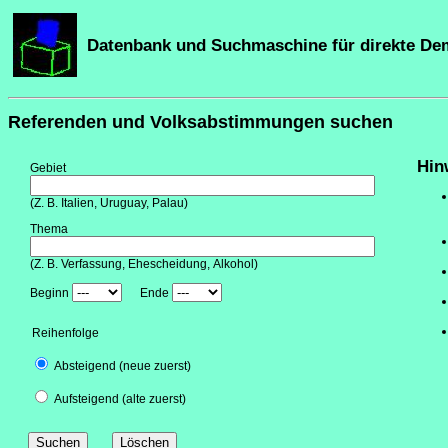
Datenbank und Suchmaschine für direkte De
Referenden und Volksabstimmungen suchen
Hin
Gebiet
(Z. B. Italien, Uruguay, Palau)
Thema
(Z. B. Verfassung, Ehescheidung, Alkohol)
Beginn
Ende
Reihenfolge
Absteigend
(neue zuerst)
Aufsteigend
(alte zuerst)