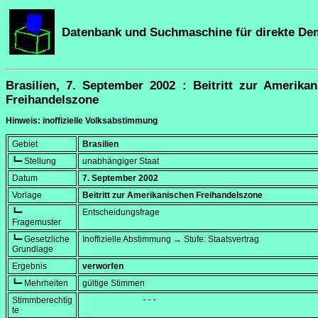
Datenbank und Suchmaschine für direkte De
Brasilien, 7. September 2002 : Beitritt zur Amerika
Freihandelszone
Hinweis: inoffizielle Volksabstimmung
Gebiet
Brasilien
┗━ Stellung
unabhängiger Staat
Datum
7. September 2002
Vorlage
Beitritt zur Amerikanischen Freihandelszone
┗━
Entscheidungsfrage
Fragemuster
┗━ Gesetzliche
Inoffizielle Abstimmung → Stufe: Staatsvertrag
Grundlage
Ergebnis
verworfen
┗━ Mehrheiten
gültige Stimmen
Stimmberechtig
            ---
te