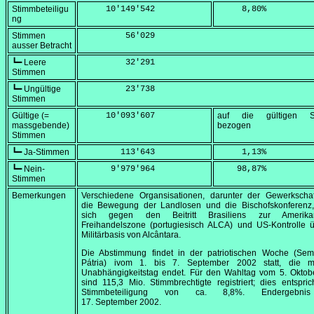
Stimmbeteiligu
     10'149'542
     8,80
%
ng
Stimmen
         56'029
ausser Betracht
┗━ Leere
         32'291
Stimmen
┗━ Ungültige
         23'738
Stimmen
Gültige (=
     10'093'607
auf die gültigen S
massgebende)
bezogen
Stimmen
┗━ Ja-Stimmen
        113'643
     1,13
%
┗━ Nein-
      9'979'964
    98,87
%
Stimmen
Bemerkungen
Verschiedene Organsisationen, darunter der Gewerkschaf
die Bewegung der Landlosen und die Bischofskonferenz, 
sich gegen den Beitritt Brasiliens zur Amerikan
Freihandelszone (portugiesisch ALCA) und US-Kontrolle ü
Militärbasis von Alcântara.
Die Abstimmung findet in der patriotischen Woche (
Sem
Pátria
) ivom 1. bis
7. September 2002
statt, die 
Unabhängigkeitstag endet. Für den Wahltag vom
5. Oktob
sind 115,3 Mio. Stimmbrechtigte registriert; dies entspric
Stimmbeteiligung von ca. 8,8%. Endergebn
17. September 2002
.