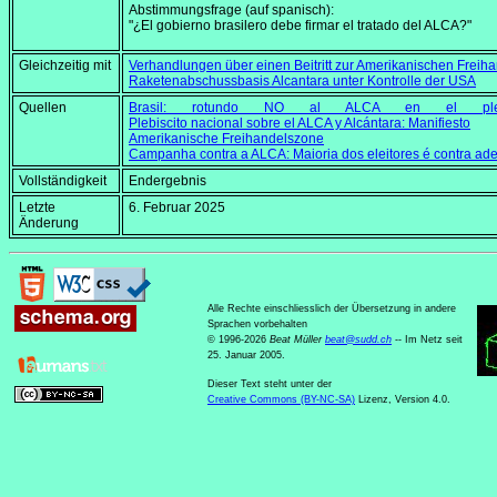
Abstimmungsfrage (auf spanisch):
"¿El gobierno brasilero debe firmar el tratado del ALCA?"
Gleichzeitig mit
Verhandlungen über einen Beitritt zur Amerikanischen Freih
Raketenabschussbasis Alcantara unter Kontrolle der USA
Quellen
Brasil: rotundo NO al ALCA en el plebi
Plebiscito nacional sobre el ALCA y Alcántara: Manifiesto
Amerikanische Freihandelszone
Campanha contra a ALCA: Maioria dos eleitores é contra ade
Vollständigkeit
Endergebnis
Letzte
6. Februar 2025
Änderung
Alle Rechte einschliesslich der Übersetzung in andere
Sprachen vorbehalten
© 1996-2026
Beat Müller
beat
@
sudd
.
ch
-- Im Netz seit
25. Januar 2005.
Dieser Text steht unter der
Creative Commons (BY-NC-SA)
Lizenz, Version 4.0.