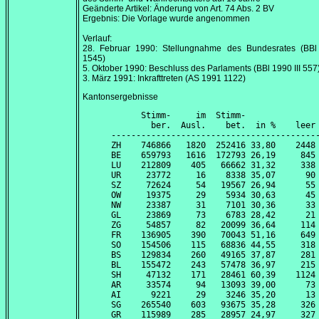
Geänderte Artikel: Änderung von Art. 74 Abs. 2 BV
Ergebnis: Die Vorlage wurde angenommen
Verlauf:
28. Februar 1990
: Stellungnahme des Bundesrates (BBl
1545)
5. Oktober 1990
: Beschluss des Parlaments (BBl 1990 III 557
3. März 1991
: Inkrafttreten (AS 1991 1122)
Kantonsergebnisse
      Stimm-     im  Stimm-               
        ber.  Ausl.    bet.  in %    leer 
------------------------------------------
ZH    746866   1820  252416 33,80    2448 
BE    659793   1616  172793 26,19     845 
LU    212809    405   66662 31,32     338 
UR     23772     16    8338 35,07      90 
SZ     72624     54   19567 26,94      55 
OW     19375     29    5934 30,63      45 
NW     23387     31    7101 30,36      33 
GL     23869     73    6783 28,42      21 
ZG     54857     82   20099 36,64     114 
FR    136905    390   70043 51,16     649 
SO    154506    115   68836 44,55     318 
BS    129834    260   49165 37,87     281 
BL    155472    243   57478 36,97     215 
SH     47132    171   28461 60,39    1124 
AR     33574     94   13093 39,00      73 
AI      9221     29    3246 35,20      13 
SG    265540    603   93675 35,28     326 
GR    115989    285   28957 24,97     327 