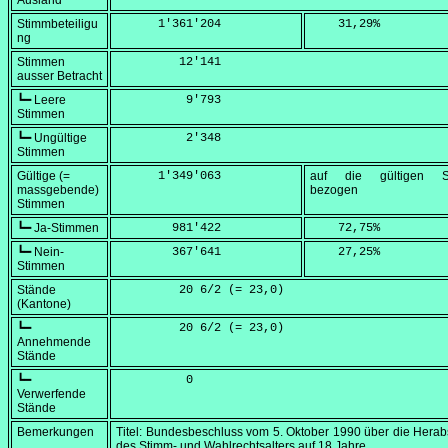
Ausland
Stimmbeteiligu
      1'361'204
    31,29
%
ng
Stimmen
         12'141
ausser Betracht
┗━ Leere
          9'793
Stimmen
┗━ Ungültige
          2'348
Stimmen
Gültige (=
      1'349'063
auf die gültigen S
massgebende)
bezogen
Stimmen
┗━ Ja-Stimmen
        981'422
    72,75
%
┗━ Nein-
        367'641
    27,25
%
Stimmen
Stände
         20 6/2 (=
 23,0
)
(Kantone)
┗━
         20 6/2 (=
 23,0
)
Annehmende
Stände
┗━
          0
Verwerfende
Stände
Bemerkungen
Titel: Bundesbeschluss vom
5. Oktober 1990
über die Herab
des Stimm- und Wahlrechtsalters auf 18 Jahre