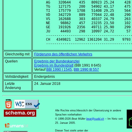
AG    320644    435   80923 25,24     428 
TG    127175    200   54902 43,17     475 
TI    175779   1708   51408 29,25     564 
VD    342729    889   77044 22,48     290 
VS    162688    303   40337 24,79     263 
NE     98862    457   23235 23,50     102 
GE    191926   2356   49711 25,90     299 
JU     44493    298   10997 24,72      57 
------------------------------------------
CH   4349821  12962 1361204 31,29    9793 
Gleichzeitig mit
Förderung des öffentlichen Verkehrs
Quellen
Ergebnis der Bundeskanzlei
Ergebnis im Bundesblatt
(BBl 1991 II 645)
Verlauf
BBl 1990 I 1545
,
BBl 1990 III 557
Vollständigkeit
Endergebnis
Letzte
24. Januar 2018
Änderung
Alle Rechte einschliesslich der Übersetzung in andere
Sprachen vorbehalten
© 1996-2026
Beat Müller
beat
@
sudd
.
ch
-- Im Netz seit
25. Januar 2005.
Dieser Text steht unter der