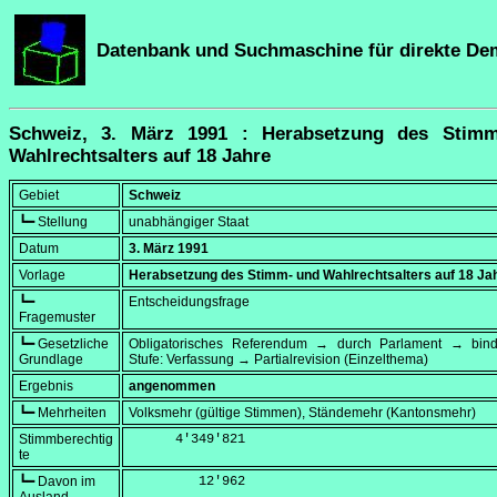
Datenbank und Suchmaschine für direkte De
Schweiz, 3. März 1991 : Herabsetzung des Stim
Wahlrechtsalters auf 18 Jahre
Gebiet
Schweiz
┗━ Stellung
unabhängiger Staat
Datum
3. März 1991
Vorlage
Herabsetzung des Stimm- und Wahlrechtsalters auf 18 Ja
┗━
Entscheidungsfrage
Fragemuster
┗━ Gesetzliche
Obligatorisches Referendum → durch Parlament → bi
Grundlage
Stufe: Verfassung → Partialrevision (Einzelthema)
Ergebnis
angenommen
┗━ Mehrheiten
Volksmehr (gültige Stimmen), Ständemehr (Kantonsmehr)
Stimmberechtig
      4'349'821
te
┗━ Davon im
         12'962