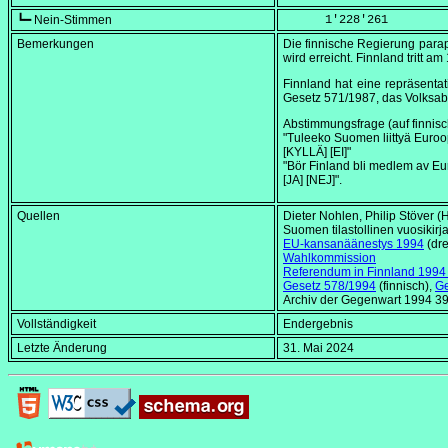
┗━ Nein-Stimmen
      1'228'261
Bemerkungen
Die finnische Regierung parap
wird erreicht. Finnland tritt am
Finnland hat eine repräsenta
Gesetz 571/1987, das Volksab
Abstimmungsfrage (auf finnis
"Tuleeko Suomen liittyä Euro
[KYLLÄ] [EI]"
"Bör Finland bli medlem av Eur
[JA] [NEJ]".
Quellen
Dieter Nohlen, Philip Stöver (
Suomen tilastollinen vuosikirj
EU-kansanäänestys 1994
(dre
Wahlkommission
Referendum in Finnland 1994 
Gesetz 578/1994
(finnisch),
Ge
Archiv der Gegenwart 1994 3
Vollständigkeit
Endergebnis
Letzte Änderung
31. Mai 2024