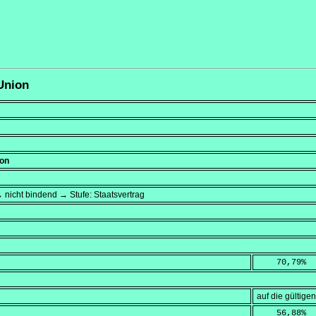
 Union
ion
 nicht bindend → Stufe: Staatsvertrag
    70,79
%
auf die gültig
    56,88
%