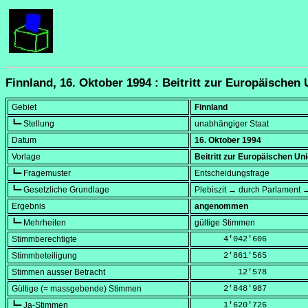
Finnland, 16. Oktober 1994 : Beitritt zur Europäischen
Gebiet
Finnland
┗━ Stellung
unabhängiger Staat
Datum
16. Oktober 1994
Vorlage
Beitritt zur Europäischen Un
┗━ Fragemuster
Entscheidungsfrage
┗━ Gesetzliche Grundlage
Plebiszit → durch Parlament →
Ergebnis
angenommen
┗━ Mehrheiten
gültige Stimmen
Stimmberechtigte
      4'042'606
Stimmbeteiligung
      2'861'565
Stimmen ausser Betracht
         12'578
Gültige (= massgebende) Stimmen
      2'848'987
┗━ Ja-Stimmen
      1'620'726