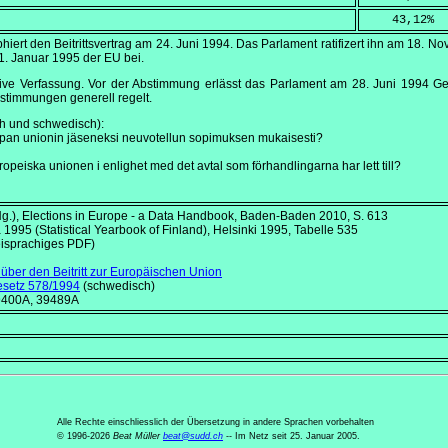
    43,12
%
hiert den Beitrittsvertrag am
24. Juni 1994
. Das Parlament ratifizert ihn am
18. No
1. Januar 1995
der EU bei.
tive Verfassung. Vor der Abstimmung erlässt das Parlament am
28. Juni 1994
Ges
stimmungen generell regelt.
ch und schwedisch):
opan unionin jäseneksi neuvotellun sopimuksen mukaisesti?
opeiska unionen i enlighet med det avtal som förhandlingarna har lett till?
Hg.),
Elections in Europe - a Data Handbook
, Baden-Baden 2010, S. 613
a
1995 (
Statistical Yearbook of Finland
), Helsinki 1995, Tabelle 535
isprachiges PDF)
über den Beitritt zur Europäischen Union
setz 578/1994
(schwedisch)
9400A, 39489A
Alle Rechte einschliesslich der Übersetzung in andere Sprachen vorbehalten
© 1996-2026
Beat Müller
beat
@
sudd
.
ch
-- Im Netz seit 25. Januar 2005.