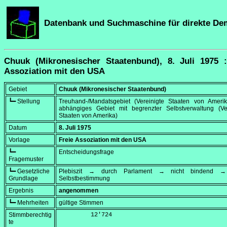
Datenbank und Suchmaschine für direkte De
Chuuk (Mikronesischer Staatenbund), 8. Juli 1975 :
Assoziation mit den USA
Gebiet
Chuuk (Mikronesischer Staatenbund)
┗━ Stellung
Treuhand-/Mandatsgebiet (Vereinigte Staaten von Amerik
abhängiges Gebiet mit begrenzter Selbstverwaltung (Ver
Staaten von Amerika)
Datum
8. Juli 1975
Vorlage
Freie Assoziation mit den USA
┗━
Entscheidungsfrage
Fragemuster
┗━ Gesetzliche
Plebiszit → durch Parlament → nicht bindend → 
Grundlage
Selbstbestimmung
Ergebnis
angenommen
┗━ Mehrheiten
gültige Stimmen
Stimmberechtig
         12'724
te