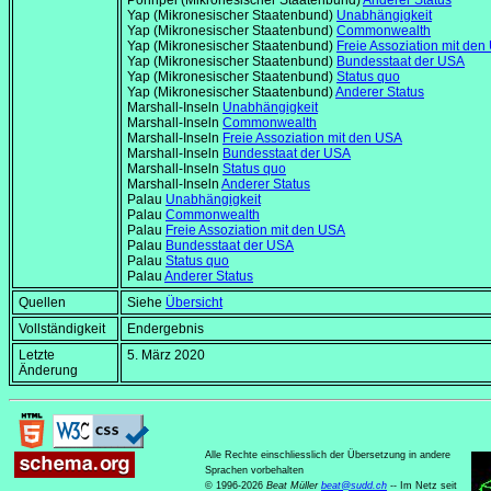
Pohnpei (Mikronesischer Staatenbund)
Anderer Status
Yap (Mikronesischer Staatenbund)
Unabhängigkeit
Yap (Mikronesischer Staatenbund)
Commonwealth
Yap (Mikronesischer Staatenbund)
Freie Assoziation mit de
Yap (Mikronesischer Staatenbund)
Bundesstaat der USA
Yap (Mikronesischer Staatenbund)
Status quo
Yap (Mikronesischer Staatenbund)
Anderer Status
Marshall-Inseln
Unabhängigkeit
Marshall-Inseln
Commonwealth
Marshall-Inseln
Freie Assoziation mit den USA
Marshall-Inseln
Bundesstaat der USA
Marshall-Inseln
Status quo
Marshall-Inseln
Anderer Status
Palau
Unabhängigkeit
Palau
Commonwealth
Palau
Freie Assoziation mit den USA
Palau
Bundesstaat der USA
Palau
Status quo
Palau
Anderer Status
Quellen
Siehe
Übersicht
Vollständigkeit
Endergebnis
Letzte
5. März 2020
Änderung
Alle Rechte einschliesslich der Übersetzung in andere
Sprachen vorbehalten
© 1996-2026
Beat Müller
beat
@
sudd
.
ch
-- Im Netz seit