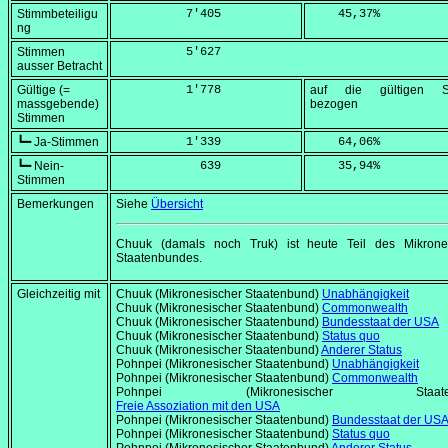
Stimmbeteiligu
          7'405
    45,37
%
ng
Stimmen
          5'627
ausser Betracht
Gültige (=
          1'778
auf die gültigen S
massgebende)
bezogen
Stimmen
┗━ Ja-Stimmen
          1'339
    64,06
%
┗━ Nein-
            639
    35,94
%
Stimmen
Bemerkungen
Siehe
Übersicht
Chuuk (damals noch Truk) ist heute Teil des Mikrone
Staatenbundes.
Gleichzeitig mit
Chuuk (Mikronesischer Staatenbund)
Unabhängigkeit
Chuuk (Mikronesischer Staatenbund)
Commonwealth
Chuuk (Mikronesischer Staatenbund)
Bundesstaat der USA
Chuuk (Mikronesischer Staatenbund)
Status quo
Chuuk (Mikronesischer Staatenbund)
Anderer Status
Pohnpei (Mikronesischer Staatenbund)
Unabhängigkeit
Pohnpei (Mikronesischer Staatenbund)
Commonwealth
Pohnpei (Mikronesischer Staaten
Freie Assoziation mit den USA
Pohnpei (Mikronesischer Staatenbund)
Bundesstaat der US
Pohnpei (Mikronesischer Staatenbund)
Status quo