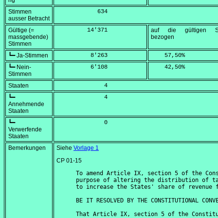
ng
Stimmen
            634
ausser Betracht
Gültige (=
         14'371
auf die gültigen S
massgebende)
bezogen
Stimmen
┗━ Ja-Stimmen
          8'263
    57,50
%
┗━ Nein-
          6'108
    42,50
%
Stimmen
Staaten
              4
┗━
              4
Annehmende
Staaten
┗━
              0
Verwerfende
Staaten
Bemerkungen
Siehe
Vorlage 1
CP 01-15
To amend Article IX, section 5 of the Cons
purpose of altering the distribution of ta
to increase the States' share of revenue f
BE IT RESOLVED BY THE CONSTITUTIONAL CONVE
That Article IX, section 5 of the Constitu