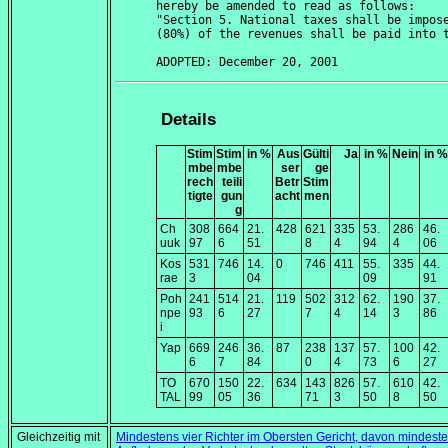
hereby be amended to read as follows:

"Section 5. National taxes shall be impose
(80%) of the revenues shall be paid into t
Details
Stim
Stim
in %
Aus
Gülti
Ja
in %
Nein
in %
mbe
mbe
ser
ge
rech
teili
Betr
Stim
tigte
gun
acht
men
g
Ch
308
664
21.
428
621
335
53.
286
46.
uuk
97
6
51
8
4
94
4
06
Kos
531
746
14.
0
746
411
55.
335
44.
rae
3
04
09
91
Poh
241
514
21.
119
502
312
62.
190
37.
npe
93
6
27
7
4
14
3
86
i
Yap
669
246
36.
87
238
137
57.
100
42.
6
7
84
0
4
73
6
27
TO
670
150
22.
634
143
826
57.
610
42.
TAL
99
05
36
71
3
50
8
50
Gleichzeitig mit
Mindestens vier Richter im Obersten Gericht, davon mindesten