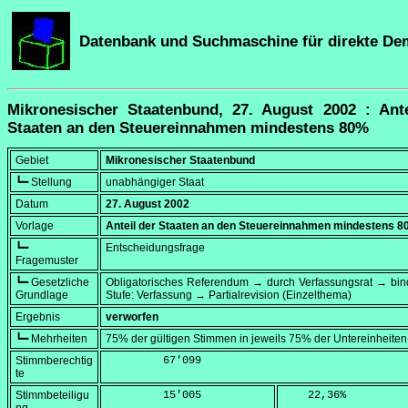
Datenbank und Suchmaschine für direkte De
Mikronesischer Staatenbund, 27. August 2002 : Ante
Staaten an den Steuereinnahmen mindestens 80%
Gebiet
Mikronesischer Staatenbund
┗━ Stellung
unabhängiger Staat
Datum
27. August 2002
Vorlage
Anteil der Staaten an den Steuereinnahmen mindestens 
┗━
Entscheidungsfrage
Fragemuster
┗━ Gesetzliche
Obligatorisches Referendum → durch Verfassungsrat → bi
Grundlage
Stufe: Verfassung → Partialrevision (Einzelthema)
Ergebnis
verworfen
┗━ Mehrheiten
75% der gültigen Stimmen in jeweils 75% der Untereinheiten
Stimmberechtig
         67'099
te
Stimmbeteiligu
         15'005
    22,36
%