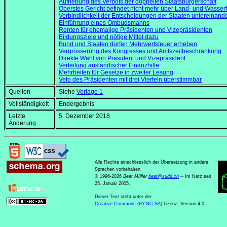
Aufhebung des Verbots der doppelten Staatsbürgerschaft
Oberstes Gericht befindet nicht mehr über Land- und Wasser
Verbindlichkeit der Entscheidungen der Staaten untereinand
Einführung eines Ombudsmanns
Renten für ehemalige Präsidenten und Vizepräsidenten
Bildungsziele und nötige Mittel dazu
Bund und Staaten dürfen Mehrwertsteuer erheben
Vergrösserung des Kongresses und Amtszeitbeschränkung
Direkte Wahl von Präsident und Vizepräsident
Verteilung ausländischer Finanzhilfe
Mehrheiten für Gesetze in zweiter Lesung
Veto des Präsidenten mit drei Vierteln überstimmbar
Quellen
Siehe
Vorlage 1
Vollständigkeit
Endergebnis
Letzte
5. Dezember 2018
Änderung
Alle Rechte einschliesslich der Übersetzung in andere
Sprachen vorbehalten
© 1996-2026
Beat Müller
beat
@
sudd
.
ch
-- Im Netz seit
25. Januar 2005.
Dieser Text steht unter der
Creative Commons (BY-NC-SA)
Lizenz, Version 4.0.