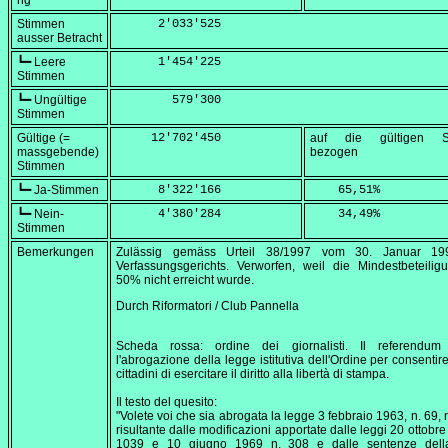
ng
Stimmen
      2'033'525
ausser Betracht
┗━ Leere
      1'454'225
Stimmen
┗━ Ungültige
        579'300
Stimmen
Gültige (=
     12'702'450
auf die gültigen S
massgebende)
bezogen
Stimmen
┗━ Ja-Stimmen
      8'322'166
    65,51
%
┗━ Nein-
      4'380'284
    34,49
%
Stimmen
Bemerkungen
Zulässig gemäss Urteil 38/1997 vom
30. Januar 19
Verfassungsgerichts. Verworfen, weil die Mindestbeteili
50% nicht erreicht wurde.
Durch Riformatori / Club Pannella
Scheda rossa: ordine dei giornalisti. Il referendum
l'abrogazione della legge istitutiva dell'Ordine per consentire 
cittadini di esercitare il diritto alla libertà di stampa.
Il testo del quesito:
"Volete voi che sia abrogata la legge 3 febbraio 1963, n. 69, n
risultante dalle modificazioni apportate dalle leggi 20 ottobre
1039 e 10 giugno 1969 n. 308 e dalle sentenze dell