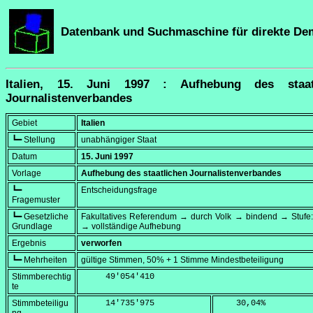
Datenbank und Suchmaschine für direkte De
Italien, 15. Juni 1997 : Aufhebung des staat
Journalistenverbandes
Gebiet
Italien
┗━ Stellung
unabhängiger Staat
Datum
15. Juni 1997
Vorlage
Aufhebung des staatlichen Journalistenverbandes
┗━
Entscheidungsfrage
Fragemuster
┗━ Gesetzliche
Fakultatives Referendum → durch Volk → bindend → Stufe:
Grundlage
→ vollständige Aufhebung
Ergebnis
verworfen
┗━ Mehrheiten
gültige Stimmen, 50% + 1 Stimme Mindestbeteiligung
Stimmberechtig
     49'054'410
te
Stimmbeteiligu
     14'735'975
    30,04
%