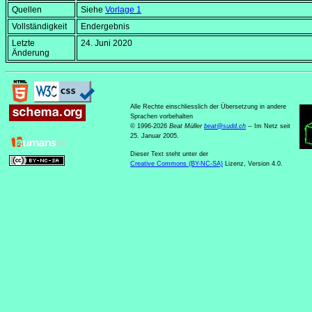
Quellen
Siehe
Vorlage 1
Vollständigkeit
Endergebnis
Letzte
24. Juni 2020
Änderung
Alle Rechte einschliesslich der Übersetzung in andere
Sprachen vorbehalten
© 1996-2026
Beat Müller
beat
@
sudd
.
ch
-- Im Netz seit
25. Januar 2005.
Dieser Text steht unter der
Creative Commons (BY-NC-SA)
Lizenz, Version 4.0.