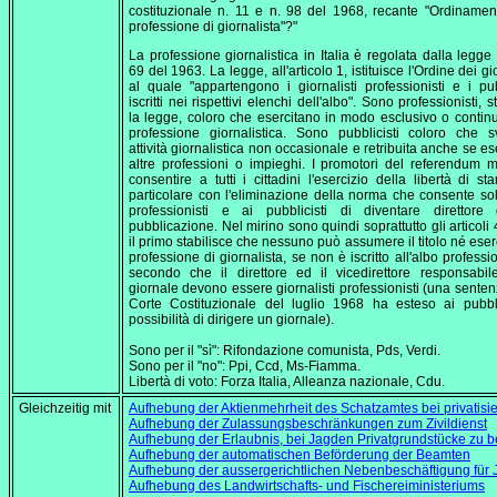
costituzionale n. 11 e n. 98 del 1968, recante "Ordinamen
professione di giornalista"?"
La professione giornalistica in Italia è regolata dalla legg
69 del 1963. La legge, all'articolo 1, istituisce l'Ordine dei gio
al quale "appartengono i giornalisti professionisti e i pubb
iscritti nei rispettivi elenchi dell'albo". Sono professionisti, s
la legge, coloro che esercitano in modo esclusivo o continu
professione giornalistica. Sono pubblicisti coloro che 
attività giornalistica non occasionale e retribuita anche se es
altre professioni o impieghi. I promotori del referendum 
consentire a tutti i cittadini l'esercizio della libertà di st
particolare con l'eliminazione della norma che consente sol
professionisti e ai pubblicisti di diventare direttore
pubblicazione. Nel mirino sono quindi soprattutto gli articoli 
il primo stabilisce che nessuno può assumere il titolo né eserc
professione di giornalista, se non è iscritto all'albo professio
secondo che il direttore ed il vicedirettore responsabi
giornale devono essere giornalisti professionisti (una senten
Corte Costituzionale del luglio 1968 ha esteso ai pubbli
possibilità di dirigere un giornale).
Sono per il "sì": Rifondazione comunista, Pds, Verdi.
Sono per il "no": Ppi, Ccd, Ms-Fiamma.
Libertà di voto: Forza Italia, Alleanza nazionale, Cdu.
Gleichzeitig mit
Aufhebung der Aktienmehrheit des Schatzamtes bei privatisie
Aufhebung der Zulassungsbeschränkungen zum Zivildienst
Aufhebung der Erlaubnis, bei Jagden Privatgrundstücke zu b
Aufhebung der automatischen Beförderung der Beamten
Aufhebung der aussergerichtlichen Nebenbeschäftigung für 
Aufhebung des Landwirtschafts- und Fischereiministeriums