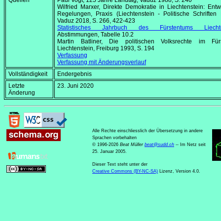
Quellen
Paul Vogt, 125 Jahre Landtag, Vaduz 1988, S. 240
Wilfried Marxer, Direkte Demokratie in Liechtenstein: Entw
Regelungen, Praxis (Liechtenstein - Politische Schriften 
Vaduz 2018, S. 266, 422-423
Statistisches Jahrbuch des Fürstentums Liechte
Abstimmungen, Tabelle 10.2
Martin Batliner, Die politischen Volksrechte im Für
Liechtenstein, Freiburg 1993, S. 194
Verfassung
Verfassung mit Änderungsverlauf
Vollständigkeit
Endergebnis
Letzte
23. Juni 2020
Änderung
Alle Rechte einschliesslich der Übersetzung in andere
Sprachen vorbehalten
© 1996-2026
Beat Müller
beat
@
sudd
.
ch
-- Im Netz seit
25. Januar 2005.
Dieser Text steht unter der
Creative Commons (BY-NC-SA)
Lizenz, Version 4.0.