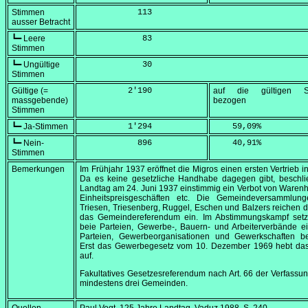
Stimmen
            113
ausser Betracht
┗━ Leere
             83
Stimmen
┗━ Ungültige
             30
Stimmen
Gültige (=
          2'190
auf die gültigen S
massgebende)
bezogen
Stimmen
┗━ Ja-Stimmen
          1'294
    59,09
%
┗━ Nein-
            896
    40,91
%
Stimmen
Bemerkungen
Im Frühjahr 1937 eröffnet die Migros einen ersten Vertrieb i
Da es keine gesetzliche Handhabe dagegen gibt, beschlie
Landtag am
24. Juni 1937
einstimmig ein Verbot von Waren
Einheitspreisgeschäften etc. Die Gemeindeversammlun
Triesen, Triesenberg, Ruggel, Eschen und Balzers reichen
das Gemeindereferendum ein. Im Abstimmungskampf setz
beie Parteien, Gewerbe-, Bauern- und Arbeiterverbände ei
Parteien, Gewerbeorganisationen und Gewerkschaften be
Erst das Gewerbegesetz vom
10. Dezember 1969
hebt das
auf.
Fakultatives Gesetzesreferendum nach Art. 66 der Verfassu
mindestens drei Gemeinden.