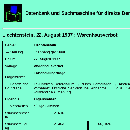
Datenbank und Suchmaschine für direkte De
Liechtenstein, 22. August 1937 : Warenhausverbot
Gebiet
Liechtenstein
┗━ Stellung
unabhängiger Staat
Datum
22. August 1937
Vorlage
Warenhausverbot
┗━
Entscheidungsfrage
Fragemuster
┗━ Gesetzliche
Fakultatives Referendum → durch Gemeinden → binden
Grundlage
Vorbehalt: fürstliche Sanktion bei Annahme → Stufe: G
vollständige Aufhebung
Ergebnis
angenommen
┗━ Mehrheiten
gültige Stimmen
Stimmberechtig
          2'545
te
Stimmbeteiligu
          2'303
    90,49
%
ng