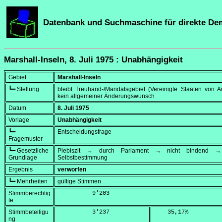
Datenbank und Suchmaschine für direkte De
Marshall-Inseln, 8. Juli 1975 : Unabhängigkeit
Gebiet
Marshall-Inseln
┗━ Stellung
bleibt Treuhand-/Mandatsgebiet (Vereinigte Staaten von A
kein allgemeiner Änderungswunsch
Datum
8. Juli 1975
Vorlage
Unabhängigkeit
┗━
Entscheidungsfrage
Fragemuster
┗━ Gesetzliche
Plebiszit → durch Parlament → nicht bindend → 
Grundlage
Selbstbestimmung
Ergebnis
verworfen
┗━ Mehrheiten
gültige Stimmen
Stimmberechtig
          9'203
te
Stimmbeteiligu
          3'237
    35,17
%
ng