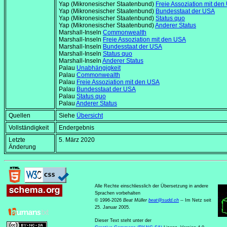
Yap (Mikronesischer Staatenbund)
Freie Assoziation mit de
Yap (Mikronesischer Staatenbund)
Bundesstaat der USA
Yap (Mikronesischer Staatenbund)
Status quo
Yap (Mikronesischer Staatenbund)
Anderer Status
Marshall-Inseln
Commonwealth
Marshall-Inseln
Freie Assoziation mit den USA
Marshall-Inseln
Bundesstaat der USA
Marshall-Inseln
Status quo
Marshall-Inseln
Anderer Status
Palau
Unabhängigkeit
Palau
Commonwealth
Palau
Freie Assoziation mit den USA
Palau
Bundesstaat der USA
Palau
Status quo
Palau
Anderer Status
Quellen
Siehe
Übersicht
Vollständigkeit
Endergebnis
Letzte
5. März 2020
Änderung
Alle Rechte einschliesslich der Übersetzung in andere
Sprachen vorbehalten
© 1996-2026
Beat Müller
beat
@
sudd
.
ch
-- Im Netz seit
25. Januar 2005.
Dieser Text steht unter der