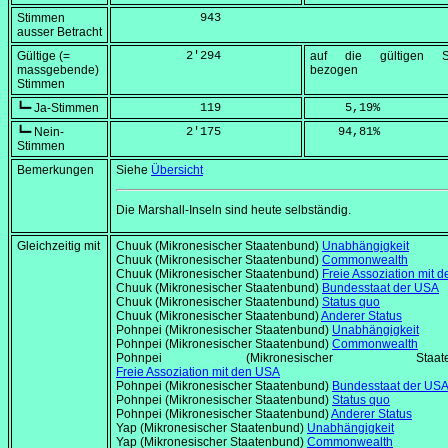
Stimmen
            943
ausser Betracht
Gültige (=
          2'294
auf die gültigen S
massgebende)
bezogen
Stimmen
┗━ Ja-Stimmen
            119
     5,19
%
┗━ Nein-
          2'175
    94,81
%
Stimmen
Bemerkungen
Siehe
Übersicht
Die Marshall-Inseln sind heute selbständig.
Gleichzeitig mit
Chuuk (Mikronesischer Staatenbund)
Unabhängigkeit
Chuuk (Mikronesischer Staatenbund)
Commonwealth
Chuuk (Mikronesischer Staatenbund)
Freie Assoziation mit 
Chuuk (Mikronesischer Staatenbund)
Bundesstaat der USA
Chuuk (Mikronesischer Staatenbund)
Status quo
Chuuk (Mikronesischer Staatenbund)
Anderer Status
Pohnpei (Mikronesischer Staatenbund)
Unabhängigkeit
Pohnpei (Mikronesischer Staatenbund)
Commonwealth
Pohnpei (Mikronesischer Staaten
Freie Assoziation mit den USA
Pohnpei (Mikronesischer Staatenbund)
Bundesstaat der US
Pohnpei (Mikronesischer Staatenbund)
Status quo
Pohnpei (Mikronesischer Staatenbund)
Anderer Status
Yap (Mikronesischer Staatenbund)
Unabhängigkeit
Yap (Mikronesischer Staatenbund)
Commonwealth