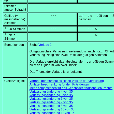
ng
Stimmen
            ---
ausser Betracht
Gültige (=
            ---
auf die gültigen S
massgebende)
bezogen
Stimmen
┗━ Ja-Stimmen
            ---
     --- %
┗━ Nein-
            ---
     --- %
Stimmen
Bemerkungen
Siehe
Vorlage 1
Obligatorisches Verfassungsreferendum nach Kap. XII Art
Verfassung. Nötig sind zwei Drittel der gültigen Stimmen.
Die Vorlage erreicht das absolute Mehr der gültigen Stim
nicht das Quorum von zwei Dritteln.
Das Thema der Vorlage ist unbekannt.
Gleichzeitig mit
Vorrang der marshallesischen Version der Verfassung
Amtszeitbeschränkung für den Präsidenten
Mehr Kompetenzen für das Gericht der traditionellen Rechte
Verfassungsänderung 4 von 35
Verfassungsänderung 5 von 35
Verfassungsänderung 6 von 35
Verfassungsänderung 7 von 35
Verfassungsänderung 8 von 35
Verfassungsänderung 10 von 35
Verfassungsänderung 11 von 35