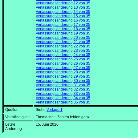
Verfassungsänderung 12 von 35
Verfassungsänderung 13 von 35
Verfassungsänderung 14 von 35
Verfassungsänderung 15 von 35
Verfassungsänderung 16 von 35
Verfassungsänderung 17 von 35
Verfassungsänderung 18 von 35
Verfassungsänderung 19 von 35
Verfassungsänderung 20 von 35
Verfassungsänderung 21 von 35
Verfassungsänderung 22 von 35
Verfassungsänderung 23 von 35
Verfassungsänderung 24 von 35
Verfassungsänderung 25 von 35
Verfassungsänderung 26 von 35
Verfassungsänderung 27 von 35
Verfassungsänderung 28 von 35
Verfassungsänderung 29 von 35
Verfassungsänderung 30 von 35
Verfassungsänderung 31 von 35
Verfassungsänderung 32 von 35
Verfassungsänderung 33 von 35
Verfassungsänderung 34 von 35
Verfassungsänderung 35 von 35
Quellen
Siehe
Vorlage 1
Vollständigkeit
Thema fehlt, Zahlen fehlen ganz
Letzte
15. Juni 2020
Änderung