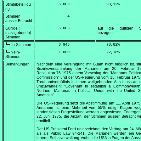
Stimmbeteiligu
          5'009
    93,12
%
ng
Stimmen
              4
ausser Betracht
Gültige (=
          5'005
auf die gültigen S
massgebende)
bezogen
Stimmen
┗━ Ja-Stimmen
          3'945
    78,82
%
┗━ Nein-
          1'060
    22,18
%
Stimmen
Bemerkungen
Nachdem eine Vereinigung mit Guam nicht möglich ist, st
Bezirksversammlung der Marianen am
20. Februar 1
Resolution 76-1975 einem Vorschlag der
"Marianas Politica
Commission"
und der US-Regierung vom
15. Februar 1975
Treuhandverhältnis in einen weitgehenden Anschluss an 
umzuwandeln:
"Covenant to establish a Commonwealth
Northern Marianas in Political Union with the United St
Americas".
Die US-Regierung setzt die Abstimmung am
11. April 1975
Annahme ist eine Mehrheit von 55% nötig. Klagen we
tendenziösen Fragestellung werden abgewiesen. Endergeb
22. Juni 1975
, die Anzahl der Stimmen ausser Betracht wi
ermittelt.
Der US-Präsident Ford unterzeichnet den Vertrag am
24. Mä
als als
Public Law
94-241. Die Marianen werden ein Geb
innerer Selbstverwaltung, wobei die USA in Fragen der Ausse