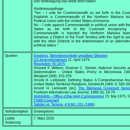
und Verteidigung das letzte Wort haben.
Abstimmungsfrage:
"Yes – I vote for Commonwealth as set forth in the Cove
Establish a Commonwealth of the Northern Mariana Isl
Political Union with the United States of America.
No – I vote against Commonwealth in political union with th
States as set forth in the Covenant recognizing t
Commonwealth is rejected the Northern Mariana Islan
remainas a District of the Trust Territory with the right to pa
with the other Districts in the determination of an alternativ
political status."
Quellen
Ergebnis
,
Stimmberechtigte
ungültige Stimmen
US-Innenministerium
11. April 1975
Resolution 76-1975
Howard P. Willens, Deanne C. Siemer,
National Security a
Determination - United States Policy in Micronesia 19
Westport 2000, 253-255
Arnold H. Leibowitz,
Defining Status: A Comprehensive Ana
United States Territorial Relations
, Dordrecht 1989, S. 505-5
Arnold H. Liebowitz [sic],
The Marianas Covenant Negot
Fordham International Law Journal
, 1980 (4), 19-79
Highlights – Office of the High Commissioner
15. Mai 1975
, S
CNMI Covenant
Sablan vs. Tenorio, 4 N.M.I. 351 (1996)
Vollständigkeit
Endergebnis
Letzte
7. März 2020
Änderung