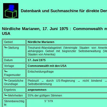
Datenbank und Suchmaschine für direkte De
Nördliche Marianen, 17. Juni 1975 : Commonwealth m
USA
Gebiet
Nördliche Marianen
┗━ Stellung
Treuhand-/Mandatsgebiet (Vereinigte Staaten von Amerik
abhängiges Gebiet mit begrenzter Selbstverwaltung (Ver
Staaten von Amerika)
Datum
17. Juni 1975
Vorlage
Commonwealth mit den USA
┗━
Entscheidungsfrage
Fragemuster
┗━ Gesetzliche
Plebiszit → durch US-Regierung → nicht bindend →
Grundlage
Selbstbestimmung
Ergebnis
angenommen
┗━ Mehrheiten
55% der gültigen Stimmen
Stimmberechtig
          5'379
te