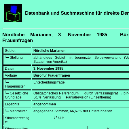
Datenbank und Suchmaschine für direkte De
Nördliche Marianen, 3. November 1985 : Bür
Frauenfragen
Gebiet
Nördliche Marianen
┗━ Stellung
abhängiges Gebiet mit begrenzter Selbstverwaltung (Ver
Staaten von Amerika)
Datum
3. November 1985
Vorlage
Büro für Frauenfragen
┗━
Entscheidungsfrage
Fragemuster
┗━ Gesetzliche
Obligatorisches Referendum → durch Verfassungsrat → bi
Grundlage
Stufe: Verfassung → Partialrevision (Einzelthema)
Ergebnis
angenommen
┗━ Mehrheiten
abgegebene Stimmen, 66,67% der Untereinheiten
Stimmberechtig
          7'610
te