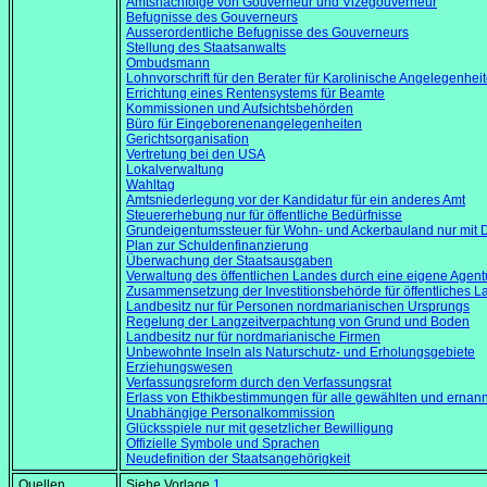
Amtsnachfolge von Gouverneur und Vizegouverneur
Befugnisse des Gouverneurs
Ausserordentliche Befugnisse des Gouverneurs
Stellung des Staatsanwalts
Ombudsmann
Lohnvorschrift für den Berater für Karolinische Angelegenhei
Errichtung eines Rentensystems für Beamte
Kommissionen und Aufsichtsbehörden
Büro für Eingeborenenangelegenheiten
Gerichtsorganisation
Vertretung bei den USA
Lokalverwaltung
Wahltag
Amtsniederlegung vor der Kandidatur für ein anderes Amt
Steuererhebung nur für öffentliche Bedürfnisse
Grundeigentumssteuer für Wohn- und Ackerbauland nur mit D
Plan zur Schuldenfinanzierung
Überwachung der Staatsausgaben
Verwaltung des öffentlichen Landes durch eine eigene Agent
Zusammensetzung der Investitionsbehörde für öffentliches L
Landbesitz nur für Personen nordmarianischen Ursprungs
Regelung der Langzeitverpachtung von Grund und Boden
Landbesitz nur für nordmarianische Firmen
Unbewohnte Inseln als Naturschutz- und Erholungsgebiete
Erziehungswesen
Verfassungsreform durch den Verfassungsrat
Erlass von Ethikbestimmungen für alle gewählten und ernan
Unabhängige Personalkommission
Glücksspiele nur mit gesetzlicher Bewilligung
Offizielle Symbole und Sprachen
Neudefinition der Staatsangehörigkeit
Quellen
Siehe Vorlage
1
.