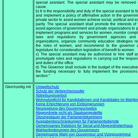
special assistant. The special assistant may be removed 
cause.
b) It is the responsibility and duty of the special assistant to 
and implement a policy of affirmative action in the govern
private sector to assist women achieve social, political and 
parity. The special assistant shall promote the interests o
assist agencies of government and private organizations to 
implement programs and services for women, monitor compl
laws and regulations by government agencies and 
organizations, organize community education strategies r
the roles of women, and recommend to the governor 
legislature for consideration legislation of benefit to women.
c) The special assistant may be authorized to hire staff a
promulgate rules and regulations in carrying out the responsi
and duties of the office.
d) The Governor shall include in the budget of the executiv
the funding necessary to fully implement the provisions
section."
Gleichzeitig mit
Umweltschutz
Schutz der Verbrechensopfer
Abtreibungsverbot
Wohnsitzpflicht für Kandidatinnen und Kandidaten im Wahlkr
Keine Erleichterung von Einbürgerungen
Neuregelung des Gouverneursvetos
Abgeordnete nicht als Staatsangestellte
Sitzungsdauer der Parlamentskammern
Ausgabenbeschränkungen für Parlamentsdienste
Gemeinsames Ratsbüro für Senat und Abgeordnetenhaus
Wahlanforderungen des Gouverneurs
Gemeinsame Wahl von Gouverneur und Vizegouverneur