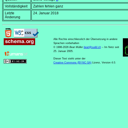
Vollständigkeit
Zahlen fehlen ganz
Letzte
24. Januar 2018
Änderung
Alle Rechte einschliesslich der Übersetzung in andere
Sprachen vorbehalten
© 1996-2026
Beat Müller
beat
@
sudd
.
ch
-- Im Netz seit
25. Januar 2005.
Dieser Text steht unter der
Creative Commons (BY-NC-SA)
Lizenz, Version 4.0.