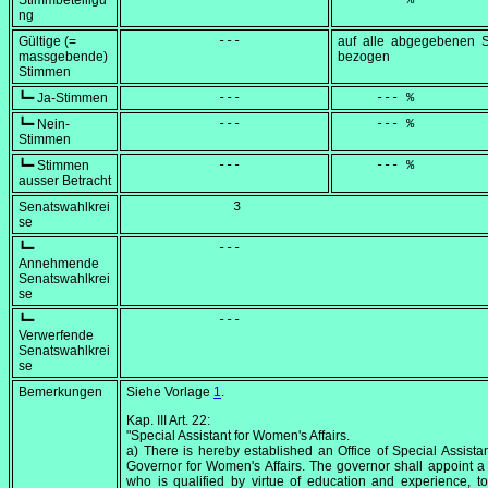
Stimmbeteiligu
            ---
     --- %
ng
Gültige (=
            ---
auf alle abgegebenen 
massgebende)
bezogen
Stimmen
┗━ Ja-Stimmen
            ---
     --- %
┗━ Nein-
            ---
     --- %
Stimmen
┗━ Stimmen
            ---
     --- %
ausser Betracht
Senatswahlkrei
              3
se
┗━
            ---
Annehmende
Senatswahlkrei
se
┗━
            ---
Verwerfende
Senatswahlkrei
se
Bemerkungen
Siehe Vorlage
1
.
Kap. III Art. 22:
"Special Assistant for Women's Affairs.
a) There is hereby established an Office of Special Assistan
Governor for Women's Affairs. The governor shall appoint a
who is qualified by virtue of education and experience, t