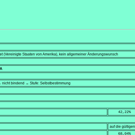
et (Vereinigte Staaten von Amerika), kein allgemeiner Änderungswunsch
SA
→ nicht bindend → Stufe: Selbstbestimmung
    42,22
%
auf die gültig
    68,04
%