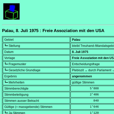
Palau, 8. Juli 1975 : Freie Assoziation mit den USA
Gebiet
Palau
┗━ Stellung
bleibt Treuhand-/Mandatsgebi
Datum
8. Juli 1975
Vorlage
Freie Assoziation mit den U
┗━ Fragemuster
Entscheidungsfrage
┗━ Gesetzliche Grundlage
Plebiszit → durch Parlament 
Ergebnis
angenommen
┗━ Mehrheiten
gültige Stimmen
Stimmberechtigte
          5'888
Stimmbeteiligung
          2'486
Stimmen ausser Betracht
            840
Gültige (= massgebende) Stimmen
          1'646
┗━ Ja-Stimmen
          1'120