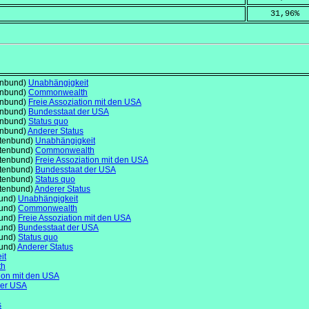
    31,96
%
enbund)
Unabhängigkeit
enbund)
Commonwealth
enbund)
Freie Assoziation mit den USA
enbund)
Bundesstaat der USA
enbund)
Status quo
enbund)
Anderer Status
atenbund)
Unabhängigkeit
atenbund)
Commonwealth
atenbund)
Freie Assoziation mit den USA
atenbund)
Bundesstaat der USA
atenbund)
Status quo
atenbund)
Anderer Status
bund)
Unabhängigkeit
bund)
Commonwealth
bund)
Freie Assoziation mit den USA
bund)
Bundesstaat der USA
bund)
Status quo
bund)
Anderer Status
it
th
tion mit den USA
der USA
s