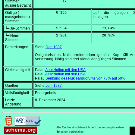
Stimmen
             17
ausser Betracht
Gültige (=
          8'165
auf die gültigen S
massgebende)
bezogen
Stimmen
┗━ Ja-Stimmen
          5'964
    73,04
%
┗━ Nein-
          2'201
    26,96
%
Stimmen
Bemerkungen
Siehe
Juni 1987
.
Obligatorisches Nuklearreferendum gemäss Kap. XIII Art
Verfassung. Nötig sind drei Viertel der gültigen Stimmen.
Gleichzeitig mit
Palau
Assoziation mit den USA
Palau
Assoziation mit den USA
Palau
Senkung des Nuklearquorums von 75% auf 50%
Quellen
Siehe
Juni 1987
.
Vollständigkeit
Endergebnis
Letzte
8. Dezember 2024
Änderung
Alle Rechte einschliesslich der Übersetzung in andere
Sprachen vorbehalten