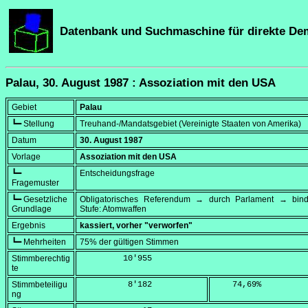
Datenbank und Suchmaschine für direkte De
Palau, 30. August 1987 : Assoziation mit den USA
Gebiet
Palau
┗━ Stellung
Treuhand-/Mandatsgebiet (Vereinigte Staaten von Amerika)
Datum
30. August 1987
Vorlage
Assoziation mit den USA
┗━
Entscheidungsfrage
Fragemuster
┗━ Gesetzliche
Obligatorisches Referendum → durch Parlament → bi
Grundlage
Stufe: Atomwaffen
Ergebnis
kassiert, vorher "verworfen"
┗━ Mehrheiten
75% der gültigen Stimmen
Stimmberechtig
         10'955
te
Stimmbeteiligu
          8'182
    74,69
%
ng