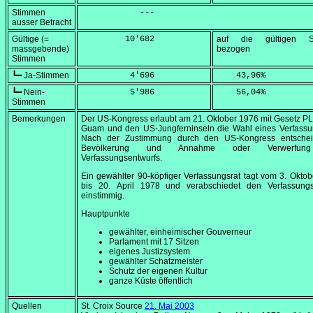
Stimmen
            ---
ausser Betracht
Gültige (=
         10'682
auf die gültigen S
massgebende)
bezogen
Stimmen
┗━ Ja-Stimmen
          4'696
    43,96
%
┗━ Nein-
          5'986
    56,04
%
Stimmen
Bemerkungen
Der US-Kongress erlaubt am
21. Oktober 1976
mit Gesetz PL
Guam und den US-Jungferninseln die Wahl eines Verfassun
Nach der Zustimmung durch den US-Kongress entschei
Bevölkerung und Annahme oder Verwerfun
Verfassungsentwurfs.
Ein gewählter 90-köpfiger Verfassungsrat tagt vom
3. Okto
bis
20. April 1978
und verabschiedet den Verfassungs
einstimmig.
Hauptpunkte
gewählter, einheimischer Gouverneur
Parlament mit 17 Sitzen
eigenes Justizsystem
gewählter Schatzmeister
Schutz der eigenen Kultur
ganze Küste öffentlich
Quellen
St. Croix Source
21. Mai 2003