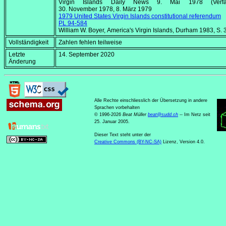
Virgin Islands Daily News
9. Mai 1978
(Verfa
30. November 1978
,
8. März 1979
1979 United States Virgin Islands constitutional referendum
PL 94-584
William W. Boyer,
America's Virgin Islands
, Durham 1983, S. 
Vollständigkeit
Zahlen fehlen teilweise
Letzte
14. September 2020
Änderung
Alle Rechte einschliesslich der Übersetzung in andere
Sprachen vorbehalten
© 1996-2026
Beat Müller
beat
@
sudd
.
ch
-- Im Netz seit
25. Januar 2005.
Dieser Text steht unter der
Creative Commons (BY-NC-SA)
Lizenz, Version 4.0.