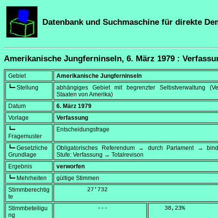
Datenbank und Suchmaschine für direkte De
Amerikanische Jungferninseln, 6. März 1979 : Verfassu
Gebiet
Amerikanische Jungferninseln
┗━ Stellung
abhängiges Gebiet mit begrenzter Selbstverwaltung (Ver
Staaten von Amerika)
Datum
6. März 1979
Vorlage
Verfassung
┗━
Entscheidungsfrage
Fragemuster
┗━ Gesetzliche
Obligatorisches Referendum → durch Parlament → bi
Grundlage
Stufe: Verfassung → Totalrevison
Ergebnis
verworfen
┗━ Mehrheiten
gültige Stimmen
Stimmberechtig
         27'732
te
Stimmbeteiligu
            ---
    38,23
%
ng