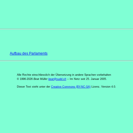
Aufbau des Parlaments
Alle Rechte einschliesslich der Übersetzung in andere Sprachen vorbehalten
© 1996-2026
Beat Müller
beat
@
sudd
.
ch
-- Im Netz seit 25. Januar 2005.
Dieser Text steht unter der
Creative Commons (BY-NC-SA)
Lizenz, Version 4.0.