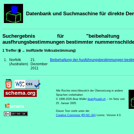
Datenbank und Suchmaschine für direkte De
Suchergebnis für "beibehaltung
ausfhrungsbestimmungen bestimmter nummernschilde
1 Treffer (⧫ → inoffizielle Volksabstimmung)
1.
Norfolk
21.
Beibehaltung der Ausführungsbestimmungen besti
(Australien)
Dezember
2011
Alle Rechte einschliesslich der Übersetzung in andere
Sprachen vorbehalten
© 1996-2026
Beat Müller
beat
@
sudd
.
ch
-- Im Netz seit
25. Januar 2005.
Dieser Text steht unter der
Creative Commons (BY-NC-SA)
Lizenz, Version 4.0.