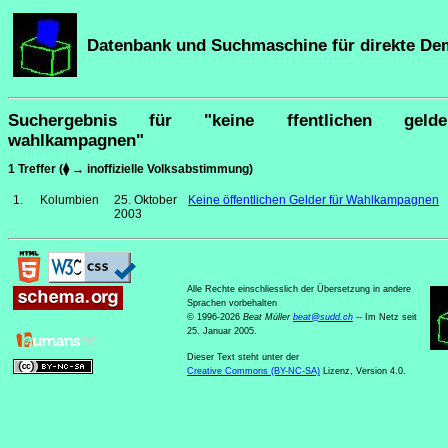
Datenbank und Suchmaschine für direkte De
Suchergebnis für "keine ffentlichen geld
wahlkampagnen"
1 Treffer (⧫ → inoffizielle Volksabstimmung)
1.
Kolumbien
25. Oktober
Keine öffentlichen Gelder für Wahlkampagnen
2003
Alle Rechte einschliesslich der Übersetzung in andere
Sprachen vorbehalten
© 1996-2026
Beat Müller
beat
@
sudd
.
ch
-- Im Netz seit
25. Januar 2005.
Dieser Text steht unter der
Creative Commons (BY-NC-SA)
Lizenz, Version 4.0.