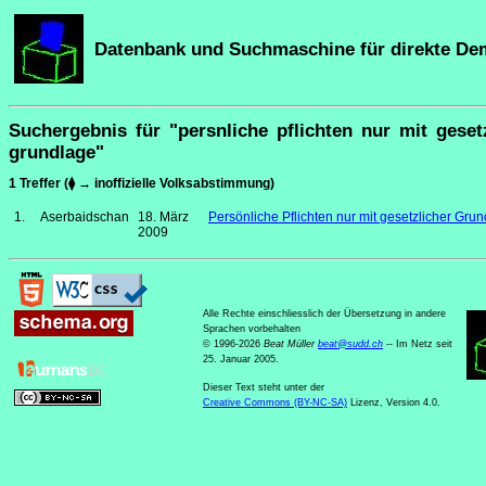
Datenbank und Suchmaschine für direkte De
Suchergebnis für "persnliche pflichten nur mit geset
grundlage"
1 Treffer (⧫ → inoffizielle Volksabstimmung)
1.
Aserbaidschan
18. März
Persönliche Pflichten nur mit gesetzlicher Gru
2009
Alle Rechte einschliesslich der Übersetzung in andere
Sprachen vorbehalten
© 1996-2026
Beat Müller
beat
@
sudd
.
ch
-- Im Netz seit
25. Januar 2005.
Dieser Text steht unter der
Creative Commons (BY-NC-SA)
Lizenz, Version 4.0.