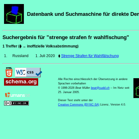
Datenbank und Suchmaschine für direkte De
Suchergebnis für "strenge strafen fr wahlflschung"
1 Treffer (⧫ → inoffizielle Volksabstimmung)
1.
Russland
1. Juli 2020
⧫
Strenge Strafen für Wahlfälschung
Alle Rechte einschliesslich der Übersetzung in andere
Sprachen vorbehalten
© 1996-2026
Beat Müller
beat
@
sudd
.
ch
-- Im Netz seit
25. Januar 2005.
Dieser Text steht unter der
Creative Commons (BY-NC-SA)
Lizenz, Version 4.0.