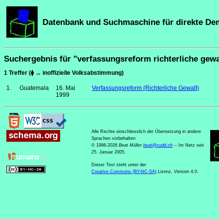
Datenbank und Suchmaschine für direkte De
Suchergebnis für "verfassungsreform richterliche gewa
1 Treffer (⧫ → inoffizielle Volksabstimmung)
1.
Guatemala
16. Mai
Verfassungsreform (Richterliche Gewalt)
1999
Alle Rechte einschliesslich der Übersetzung in andere
Sprachen vorbehalten
© 1996-2026
Beat Müller
beat
@
sudd
.
ch
-- Im Netz seit
25. Januar 2005.
Dieser Text steht unter der
Creative Commons (BY-NC-SA)
Lizenz, Version 4.0.