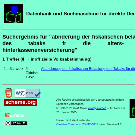
Datenbank und Suchmaschine für direkte De
Suchergebnis für "abnderung der fiskalischen bel
des tabaks fr die alters-
hinterlassenenversicherung"
1 Treffer (⧫ → inoffizielle Volksabstimmung)
1.
Schweiz
5.
Abänderung der fiskalischen Belastung des Tabaks für di
Oktober
1952
Alle Rechte einschliesslich der Übersetzung in andere
Sprachen vorbehalten
© 1996-2026
Beat Müller
beat
@
sudd
.
ch
-- Im Netz seit
25. Januar 2005.
Dieser Text steht unter der
Creative Commons (BY-NC-SA)
Lizenz, Version 4.0.