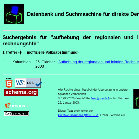
Datenbank und Suchmaschine für direkte De
Suchergebnis für "aufhebung der regionalen und l
rechnungshfe"
1 Treffer (⧫ → inoffizielle Volksabstimmung)
1.
Kolumbien
25. Oktober
Aufhebung der regionalen und lokalen Rechnu
2003
Alle Rechte einschliesslich der Übersetzung in andere
Sprachen vorbehalten
© 1996-2026
Beat Müller
beat
@
sudd
.
ch
-- Im Netz seit
25. Januar 2005.
Dieser Text steht unter der
Creative Commons (BY-NC-SA)
Lizenz, Version 4.0.