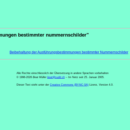
mmungen bestimmter nummernschilder"
Beibehaltung der Ausführungsbestimmungen bestimmter Nummernschilder
Alle Rechte einschliesslich der Übersetzung in andere Sprachen vorbehalten
© 1996-2026
Beat Müller
beat
@
sudd
.
ch
-- Im Netz seit 25. Januar 2005.
Dieser Text steht unter der
Creative Commons (BY-NC-SA)
Lizenz, Version 4.0.