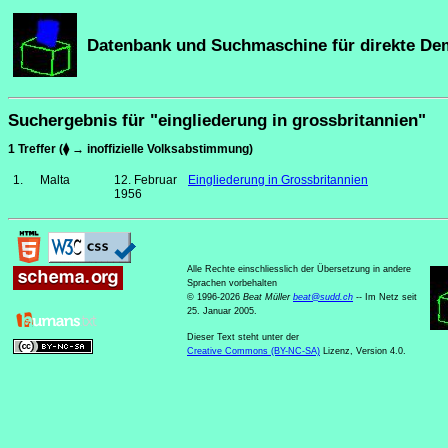
Datenbank und Suchmaschine für direkte De
Suchergebnis für "eingliederung in grossbritannien"
1 Treffer (⧫ → inoffizielle Volksabstimmung)
1.
Malta
12. Februar
Eingliederung in Grossbritannien
1956
Alle Rechte einschliesslich der Übersetzung in andere
Sprachen vorbehalten
© 1996-2026
Beat Müller
beat
@
sudd
.
ch
-- Im Netz seit
25. Januar 2005.
Dieser Text steht unter der
Creative Commons (BY-NC-SA)
Lizenz, Version 4.0.