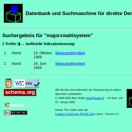
Datenbank und Suchmaschine für direkte De
Suchergebnis für "majorzwahlsystem"
2 Treffer (⧫ → inoffizielle Volksabstimmung)
1.
Irland
16. Oktober
Majorzwahlsystem
1968
2.
Irland
18. Juni
Majorzwahlsystem
1959
Alle Rechte einschliesslich der Übersetzung in andere
Sprachen vorbehalten
© 1996-2026
Beat Müller
beat
@
sudd
.
ch
-- Im Netz seit
25. Januar 2005.
Dieser Text steht unter der
Creative Commons (BY-NC-SA)
Lizenz, Version 4.0.