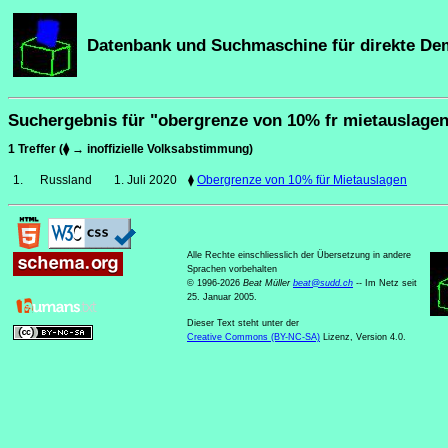
Datenbank und Suchmaschine für direkte De
Suchergebnis für "obergrenze von 10% fr mietauslage
1 Treffer (⧫ → inoffizielle Volksabstimmung)
1.
Russland
1. Juli 2020
⧫
Obergrenze von 10% für Mietauslagen
Alle Rechte einschliesslich der Übersetzung in andere
Sprachen vorbehalten
© 1996-2026
Beat Müller
beat
@
sudd
.
ch
-- Im Netz seit
25. Januar 2005.
Dieser Text steht unter der
Creative Commons (BY-NC-SA)
Lizenz, Version 4.0.