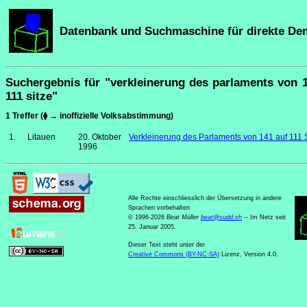
Datenbank und Suchmaschine für direkte De
Suchergebnis für "verkleinerung des parlaments von 
111 sitze"
1 Treffer (⧫ → inoffizielle Volksabstimmung)
1.
Litauen
20. Oktober
Verkleinerung des Parlaments von 141 auf 111 
1996
Alle Rechte einschliesslich der Übersetzung in andere
Sprachen vorbehalten
© 1996-2026
Beat Müller
beat
@
sudd
.
ch
-- Im Netz seit
25. Januar 2005.
Dieser Text steht unter der
Creative Commons (BY-NC-SA)
Lizenz, Version 4.0.