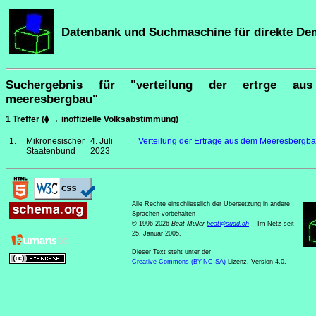
Datenbank und Suchmaschine für direkte De
Suchergebnis für "verteilung der ertrge au
meeresbergbau"
1 Treffer (⧫ → inoffizielle Volksabstimmung)
1.
Mikronesischer
4. Juli
Verteilung der Erträge aus dem Meeresbergb
Staatenbund
2023
Alle Rechte einschliesslich der Übersetzung in andere
Sprachen vorbehalten
© 1996-2026
Beat Müller
beat
@
sudd
.
ch
-- Im Netz seit
25. Januar 2005.
Dieser Text steht unter der
Creative Commons (BY-NC-SA)
Lizenz, Version 4.0.